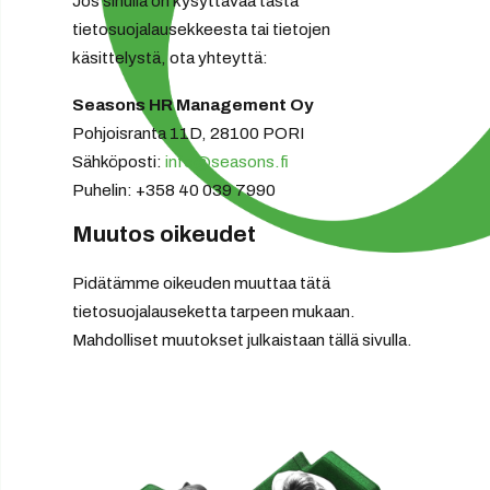
Jos sinulla on kysyttävää tästä
tietosuojalausekkeesta tai tietojen
käsittelystä, ota yhteyttä:
Seasons HR Management Oy
Pohjoisranta 11D, 28100 PORI
Sähköposti:
info@seasons.fi
Puhelin: +358 40 039 7990
Muutos oikeudet
Pidätämme oikeuden muuttaa tätä
tietosuojalauseketta tarpeen mukaan.
Mahdolliset muutokset julkaistaan tällä sivulla.