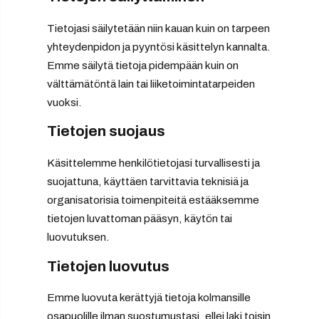
Tietojasi säilytetään niin kauan kuin on tarpeen
yhteydenpidon ja pyyntösi käsittelyn kannalta.
Emme säilytä tietoja pidempään kuin on
välttämätöntä lain tai liiketoimintatarpeiden
vuoksi.
Tietojen suojaus
Käsittelemme henkilötietojasi turvallisesti ja
suojattuna, käyttäen tarvittavia teknisiä ja
organisatorisia toimenpiteitä estääksemme
tietojen luvattoman pääsyn, käytön tai
luovutuksen.
Tietojen luovutus
Emme luovuta kerättyjä tietoja kolmansille
osapuolille ilman suostumustasi, ellei laki toisin