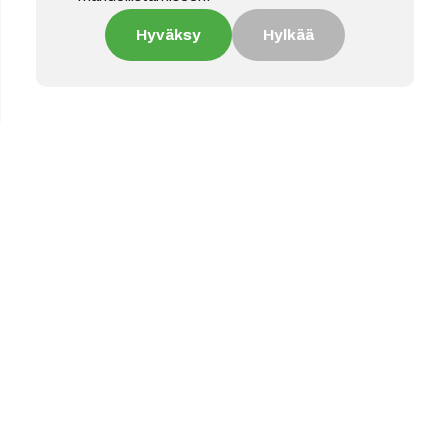
Hyväksy
Hylkää