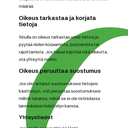
määrää.
Oikeus tarkastaa ja korjata
tietoja
Sinulla on oikeus tarkastaa omat tietosi ja
pyytää niiden korjaamista, poistamista tai
rajoittamista. Jos haluat käyttää tätä oikeutta,
ota yhteyttä meihin.
Oikeus peruuttaa suostumus
Jos olet antanut suostumuksesi tietojesi
käsittelyyn, voit peruuttaa suostumuksesi
milloin tahansa, mikäli se ei ole ristiriidassa
lainmukaisen käsittelyn kanssa.
Yhteystiedot