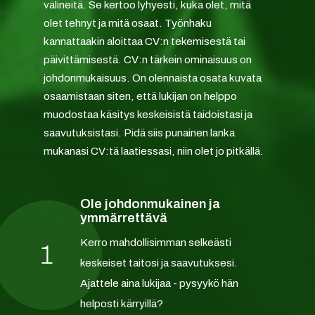
välineitä. Se kertoo lyhyesti, kuka olet, mitä
olet tehnyt ja mitä osaat. Työnhaku
kannattaakin aloittaa CV:n tekemisestä tai
päivittämisestä. CV:n tärkein ominaisuus on
johdonmukaisuus. On olennaista osata kuvata
osaamistaan siten, että lukijan on helppo
muodostaa käsitys keskeisistä taidoistasi ja
saavutuksistasi. Pidä siis punainen lanka
mukanasi CV:tä laatiessasi, niin olet jo pitkällä.
Ole johdonmukainen ja
ymmärrettävä
Kerro mahdollisimman selkeästi
1
keskeiset taitosi ja saavutuksesi.
Ajattele aina lukijaa - pysyykö hän
helposti kärryillä?