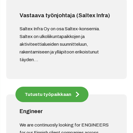
Vastaava työnjohtaja (Saltex Infra)
Saltex Infra Oy on osa Saltex-konsernia.
Saltex on ulkoliikuntapaikkojen ja
aktiviteettialueiden suunnitteluun,
rakentamiseen ja ylläpitoon erikoistunut
täyden...
Tutustu työpaikkaan
Engineer
We are continuosly looking for ENGINEERS
for our Finnish client companies across