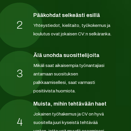
Pääkohdat selkeästi esillä
2
Yhteystiedot, kielitaito, työkokemus ja
koulutus ovat jokaisen CV:n selkäranka.
Älä unohda suosittelijoita
Mikäli saat aikaisempia työnantajiasi
3
antamaan suosituksen
palkkaamisellesi, saat varmasti
positiivista huomiota.
Muista, mihin tehtävään haet
Jokainen työhakemus ja CV on hyvä
4
suositella juuri kyseistä tehtävää
varten, jotta voit myydä osaamisesi