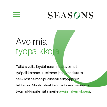
Avoimia
työpaikkoja
Tältä sivulta löydät uusimmat avoimet
työpaikkamme. Etsimme jatkuvasti uutta
henkilöstöä monipuolisesti erityyppisiin
tehtäviin. Mikäli haluat tarjota itseäsi osaajana
työmarkkinoille, jätä meille
avoin hakemuksesi
.