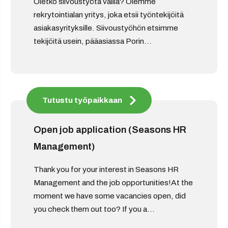
Oletko siivoustyötä vailla? Olemme
rekrytointialan yritys, joka etsii työntekijöitä
asiakasyrityksille. Siivoustyöhön etsimme
tekijöitä usein, pääasiassa Porin...
Tutustu työpaikkaan
Open job application (Seasons HR
Management)
Thank you for your interest in Seasons HR
Management and the job opportunities!At the
moment we have some vacancies open, did
you check them out too? If you a...