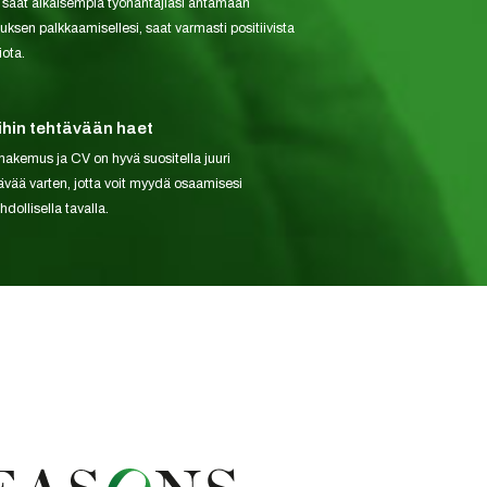
i saat aikaisempia työnantajiasi antamaan
tuksen palkkaamisellesi, saat varmasti positiivista
ota.
ihin tehtävään haet
hakemus ja CV on hyvä suositella juuri
ävää varten, jotta voit myydä osaamisesi
dollisella tavalla.