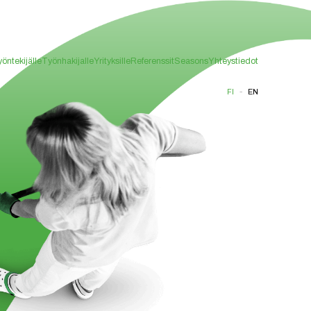
öntekijälle
Työnhakijalle
Yrityksille
Referenssit
Seasons
Yhteystiedot
-
FI
EN