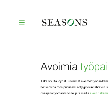
Avoimia
työpa
Tältä sivulta löydät uusimmat avoimet työpaikkam
henkilöstöä monipuolisesti erityyppisiin tehtäviin. M
osaajana työmarkkinoille, jätä meille
avoin hakemu