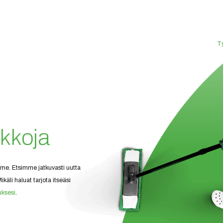
Ty
ikkoja
me. Etsimme jatkuvasti uutta
ikäli haluat tarjota itseäsi
ksesi
.