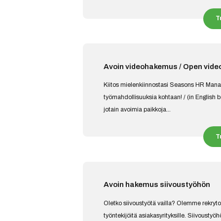
T
Avoin videohakemus / Open video
Kiitos mielenkiinnostasi Seasons HR Mana
työmahdollisuuksia kohtaan! / (in English b
jotain avoimia paikkoja...
T
Avoin hakemus siivoustyöhön
Oletko siivoustyötä vailla? Olemme rekrytoin
työntekijöitä asiakasyrityksille. Siivoustyö