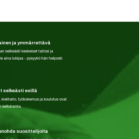
ainen ja ymmärrettävä
 selkeästi keskeiset taitosi ja
le aina lukijaa - pysyykö hän helposti
 selkeästi esillä
 kielitaito, työkokemus ja koulutus ovat
n selkäranka.
unohda suosittelijoita