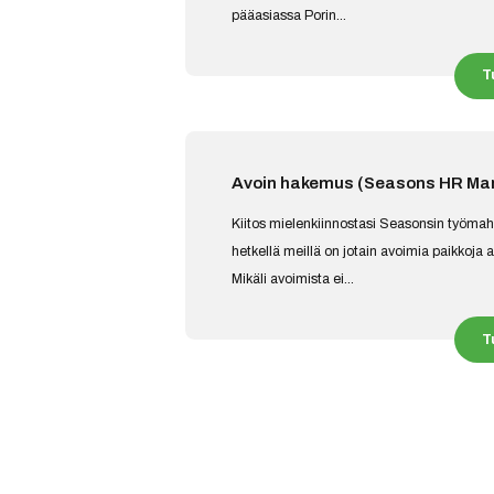
pääasiassa Porin...
T
Avoin hakemus (Seasons HR M
Kiitos mielenkiinnostasi Seasonsin työmah
hetkellä meillä on jotain avoimia paikkoja 
Mikäli avoimista ei...
T