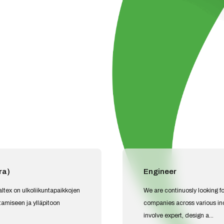
ra)
Engineer
ltex on ulkoliikuntapaikkojen
We are continuosly looking f
ntamiseen ja ylläpitoon
companies across various ind
involve expert, design a...