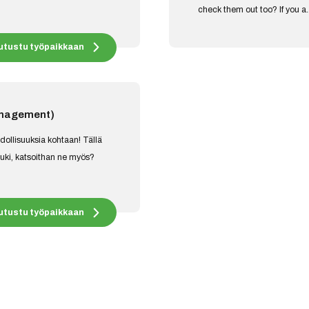
check them out too? If you a..
utustu työpaikkaan
anagement)
dollisuuksia kohtaan! Tällä
auki, katsoithan ne myös?
utustu työpaikkaan