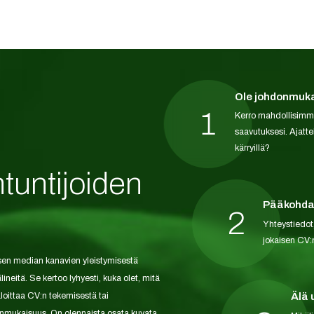
Ole johdonmuk
1
Kerro mahdollisimman
saavutuksesi. Ajatte
kärryillä?
tuntijoiden
Pääkohdat
2
Yhteystiedot,
jokaisen CV:
lisen median kanavien yleistymisestä
neitä. Se kertoo lyhyesti, kuka olet, mitä
loittaa CV:n tekemisestä tai
Älä 
onmukaisuus. On olennaista osata kuvata