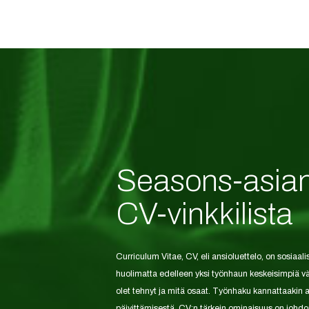
Seasons-asian
CV-vinkkilista
Curriculum Vitae, CV, eli ansioluettelo, on sosiaa
huolimatta edelleen yksi työnhaun keskeisimpiä väli
olet tehnyt ja mitä osaat. Työnhaku kannattaakin a
päivittämisestä. CV:n tärkein ominaisuus on johd