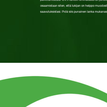
osaamistaan siten, että lukijan on helppo muodosta
saavutuksistasi. Pidä siis punainen lanka mukanasi C