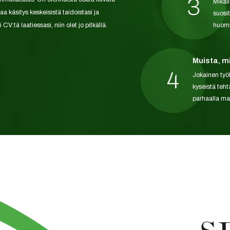
3
Mikäl
a käsitys keskeisistä taidoistasi ja
suosi
V:tä laatiessasi, niin olet jo pitkällä.
huomi
Muista, m
4
Jokainen työ
kyseistä teht
parhaalla mah