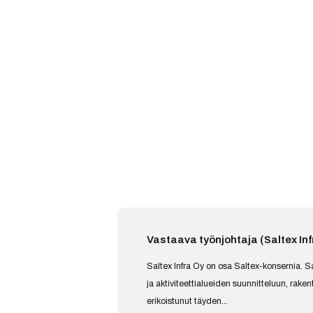
Vastaava työnjohtaja (Saltex Inf
Saltex Infra Oy on osa Saltex-konsernia. Sa
ja aktiviteettialueiden suunnitteluun, rake
erikoistunut täyden...