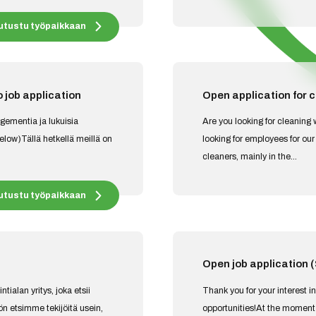
utustu työpaikkaan
 job application
Open application for 
gementia ja lukuisia
Are you looking for cleanin
elow)Tällä hetkellä meillä on
looking for employees for our
cleaners, mainly in the...
utustu työpaikkaan
Open job applicatio
tialan yritys, joka etsii
Thank you for your interest
hön etsimme tekijöitä usein,
opportunities!At the momen