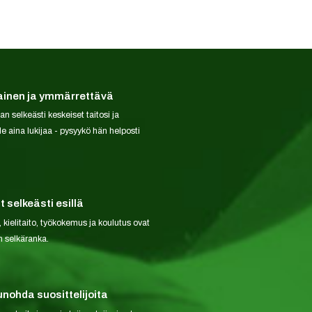
ainen ja ymmärrettävä
 selkeästi keskeiset taitosi ja
le aina lukijaa - pysyykö hän helposti
 selkeästi esillä
 kielitaito, työkokemus ja koulutus ovat
n selkäranka.
unohda suosittelijoita