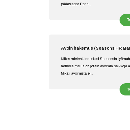
pääasiassa Porin...
T
Avoin hakemus (Seasons HR M
Kiitos mielenkiinnostasi Seasonsin työmah
hetkellä meillä on jotain avoimia paikkoja 
Mikäli avoimista ei...
T