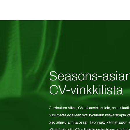
Seasons-asian
CV-vinkkilista
Curriculum Vitae, CV, eli ansioluettelo, on sosiaa
huolimatta edelleen yksi työnhaun keskeisimpiä väli
olet tehnyt ja mitä osaat. Työnhaku kannattaakin a
päivittämisestä. CV:n tärkein ominaisuus on johd