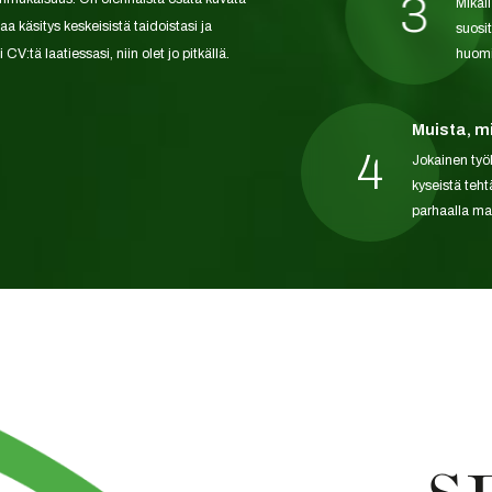
3
Mikäl
a käsitys keskeisistä taidoistasi ja
suosi
V:tä laatiessasi, niin olet jo pitkällä.
huomi
Muista, m
4
Jokainen työ
kyseistä teht
parhaalla mah