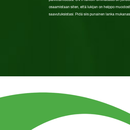
osaamistaan siten, että lukijan on helppo muodosta
saavutuksistasi. Pidä siis punainen lanka mukanasi C