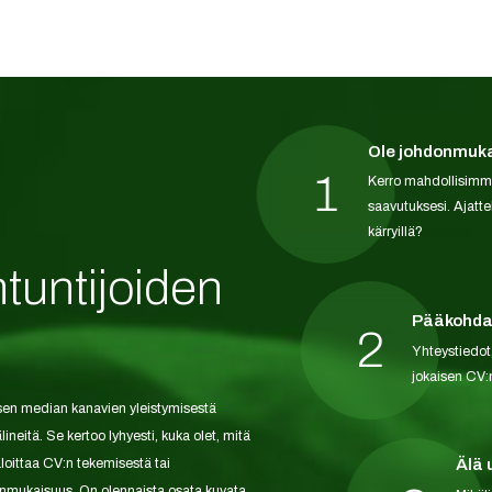
Ole johdonmuk
1
Kerro mahdollisimman
saavutuksesi. Ajatte
kärryillä?
tuntijoiden
Pääkohdat
2
Yhteystiedot,
jokaisen CV:
lisen median kanavien yleistymisestä
neitä. Se kertoo lyhyesti, kuka olet, mitä
loittaa CV:n tekemisestä tai
Älä 
onmukaisuus. On olennaista osata kuvata