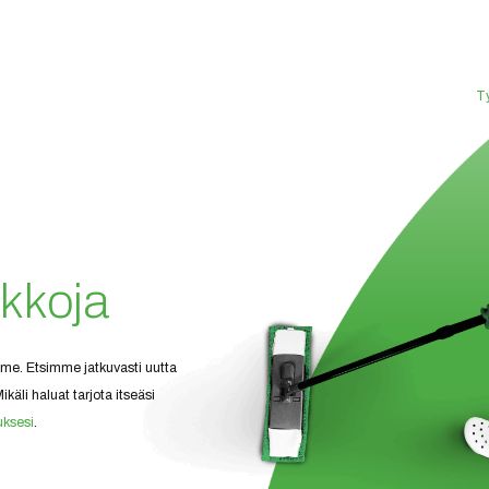
Ty
ikkoja
me. Etsimme jatkuvasti uutta
ikäli haluat tarjota itseäsi
ksesi
.