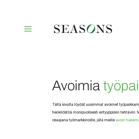
Avoimia
työpa
Tältä sivulta löydät uusimmat avoimet työpaikkam
henkilöstöä monipuolisesti erityyppisiin tehtäviin. M
osaajana työmarkkinoille, jätä meille
avoin hakemu