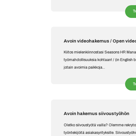
T
Avoin videohakemus / Open video
Kiitos mielenkiinnostasi Seasons HR Mana
työmahdollisuuksia kohtaan! / (in English b
jotain avoimia paikkoja...
T
Avoin hakemus siivoustyöhön
Oletko siivoustyötä vailla? Olemme rekrytoin
työntekijöitä asiakasyrityksille. Siivoustyö