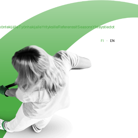
öntekijälle
Työnhakijalle
Yrityksille
Referenssit
Seasons
Yhteystiedot
-
FI
EN