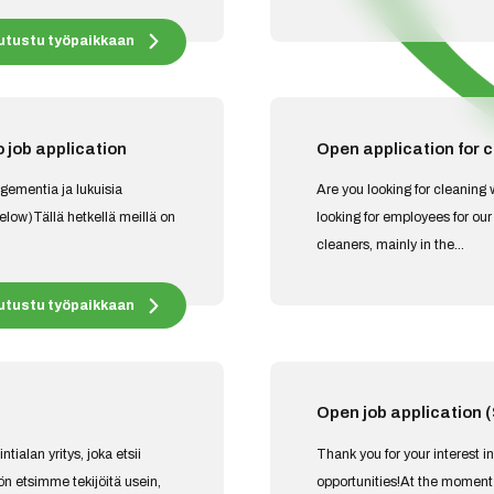
utustu työpaikkaan
 job application
Open application for 
gementia ja lukuisia
Are you looking for cleanin
elow)Tällä hetkellä meillä on
looking for employees for our
cleaners, mainly in the...
utustu työpaikkaan
Open job applicatio
tialan yritys, joka etsii
Thank you for your interest
hön etsimme tekijöitä usein,
opportunities!At the momen