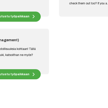
check them out too? If you a..
utustu työpaikkaan
anagement)
dollisuuksia kohtaan! Tällä
auki, katsoithan ne myös?
utustu työpaikkaan