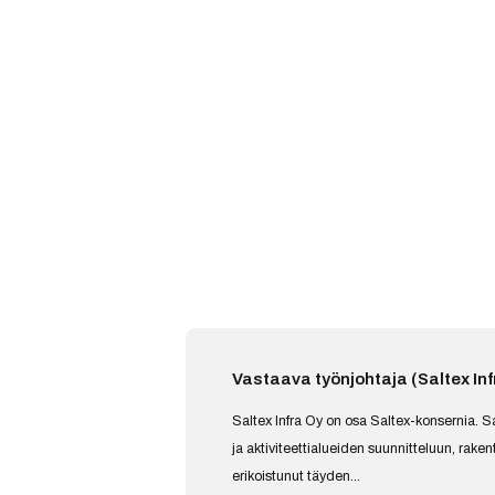
Vastaava työnjohtaja (Saltex Inf
Saltex Infra Oy on osa Saltex-konsernia. Sa
ja aktiviteettialueiden suunnitteluun, rake
erikoistunut täyden...