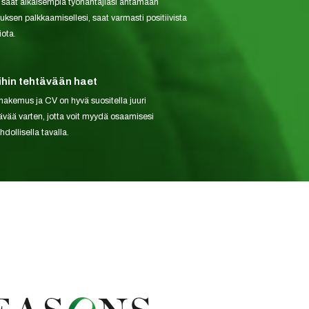
i saat aikaisempia työnantajiasi antamaan
tuksen palkkaamisellesi, saat varmasti positiivista
ota.
ihin tehtävään haet
hakemus ja CV on hyvä suositella juuri
ävää varten, jotta voit myydä osaamisesi
dollisella tavalla.