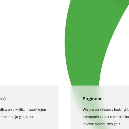
ra)
Engineer
ltex on ulkoliikuntapaikkojen
We are continuosly looking f
ntamiseen ja ylläpitoon
companies across various ind
involve expert, design a...