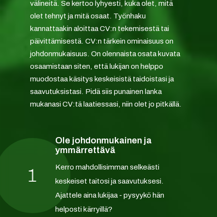
välineitä. Se kertoo lyhyesti, kuka olet, mitä
olet tehnyt ja mitä osaat. Työnhaku
kannattaakin aloittaa CV:n tekemisestä tai
päivittämisestä. CV:n tärkein ominaisuus on
johdonmukaisuus. On olennaista osata kuvata
osaamistaan siten, että lukijan on helppo
muodostaa käsitys keskeisistä taidoistasi ja
saavutuksistasi. Pidä siis punainen lanka
mukanasi CV:tä laatiessasi, niin olet jo pitkällä.
Ole johdonmukainen ja
ymmärrettävä
Kerro mahdollisimman selkeästi
1
keskeiset taitosi ja saavutuksesi.
Ajattele aina lukijaa - pysyykö hän
helposti kärryillä?