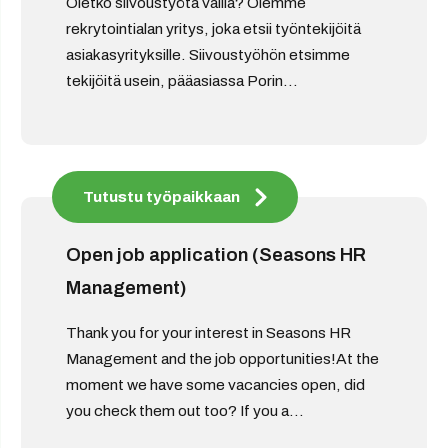
Oletko siivoustyötä vailla? Olemme
rekrytointialan yritys, joka etsii työntekijöitä
asiakasyrityksille. Siivoustyöhön etsimme
tekijöitä usein, pääasiassa Porin...
Tutustu työpaikkaan
Open job application (Seasons HR
Management)
Thank you for your interest in Seasons HR
Management and the job opportunities!At the
moment we have some vacancies open, did
you check them out too? If you a...