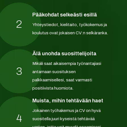
Pääkohdat selkeästi esillä
2
Yhteystiedot, kielitaito, työkokemus ja
koulutus ovat jokaisen CV:n selkäranka.
Älä unohda suosittelijoita
Mikäli saat aikaisempia työnantajiasi
3
antamaan suosituksen
palkkaamisellesi, saat varmasti
positiivista huomiota.
Muista, mihin tehtävään haet
Jokainen työhakemus ja CV on hyvä
4
suositella juuri kyseistä tehtävää
varten, jotta voit myydä osaamisesi