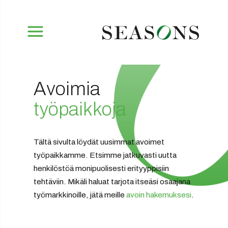
Avoimia
työpaikkoja
Tältä sivulta löydät uusimmat avoimet
työpaikkamme. Etsimme jatkuvasti uutta
henkilöstöä monipuolisesti erityyppisiin
tehtäviin. Mikäli haluat tarjota itseäsi osaajana
työmarkkinoille, jätä meille
avoin hakemuksesi
.