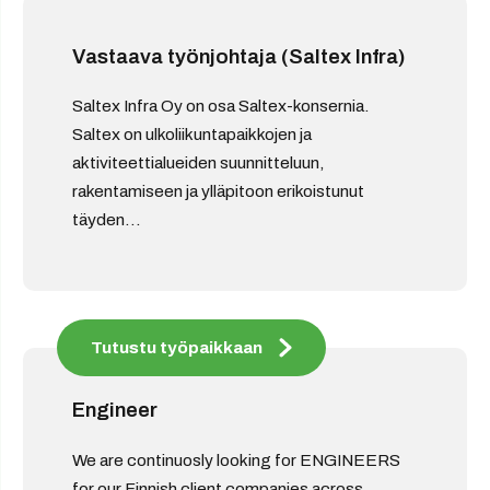
Vastaava työnjohtaja (Saltex Infra)
Saltex Infra Oy on osa Saltex-konsernia.
Saltex on ulkoliikuntapaikkojen ja
aktiviteettialueiden suunnitteluun,
rakentamiseen ja ylläpitoon erikoistunut
täyden...
Tutustu työpaikkaan
Engineer
We are continuosly looking for ENGINEERS
for our Finnish client companies across